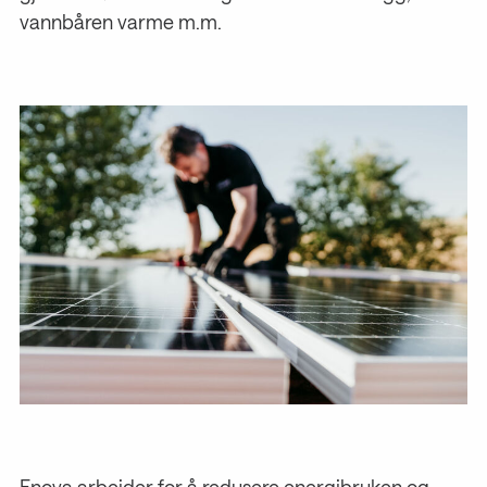
vannbåren varme m.m.
Enova arbeider for å redusere energibruken og