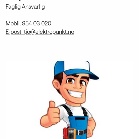
Faglig Ansvarlig
Mobil:
954 03 020
E-post:
tjo@elektropunkt.no