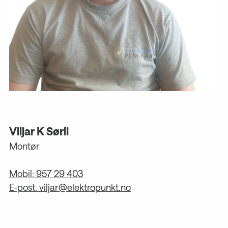
Viljar K Sørli
Montør
Mobil:
957 29 403
E-post:
viljar@elektropunkt.no